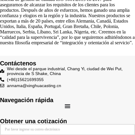
asegurarnos de alcanzar los requisitos de los clientes para los
productos. Después de años de esfuerzos, hemos ganado una amplia
confianza y elogios en la región y la industria. Nuestros productos se
exportan a más de 20 países, entre ellos Alemania, Canadá, Estados
Unidos, Italia, España, Portugal, Gran Bretaña, Chile, Polonia,
Marruecos, Serbia, Líbano, Sri Lanka, Nigeria, etc. Creemos en la
“calidad para la supervivencia”, por lo que seguiremos adhiriéndonos a
nuestra filosofía empresarial de “integración y orientación al servicio”.
Contáctenos
Wei desde el parque industrial, Chang Yi, ciudad de Wei Put,
provincia de S Shake, China
(+86)15621699355
annama@xinghuacasting.cn
Navegación rápida
Obtener una cotización
E
E
E
m
m
m