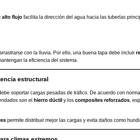
 alto flujo
facilita la dirección del agua hacia las tuberías princ
arrastrarse con la lluvia. Por ello, una buena tapa debe incluir
r
ntengan la eficiencia del sistema.
encia estructural
a debe soportar cargas pesadas de tráfico. De acuerdo con norm
mendados son el
hierro dúctil
y los
composites reforzados
, es
res
permite distribuir mejor las cargas y evita daños como hundi
ara climas extremos