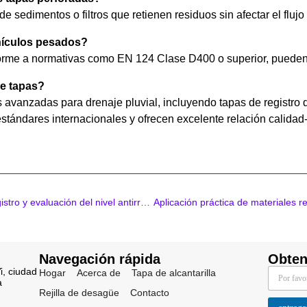
de sedimentos o filtros que retienen residuos sin afectar el fluj
ehículos pesados?
orme a normativas como EN 124 Clase D400 o superior, pueden 
de tapas?
 avanzadas para drenaje pluvial, incluyendo tapas de registro 
tándares internacionales y ofrecen excelente relación calidad-
Tipos de sistemas de cierre de tapas de registro y evaluación del nivel antirrobo
Navegación rápida
Obten
i, ciudad
E
E
E
Hogar
Acerca de
Tapa de alcantarilla
a
m
m
m
Rejilla de desagüe
Contacto
a
a
a