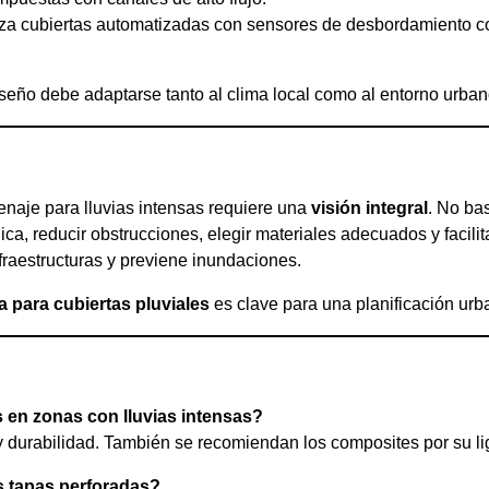
iliza cubiertas automatizadas con sensores de desbordamiento c
seño debe adaptarse tanto al clima local como al entorno urban
renaje para lluvias intensas requiere una
visión integral
. No ba
ica, reducir obstrucciones, elegir materiales adecuados y facil
nfraestructuras y previene inundaciones.
ía para cubiertas pluviales
es clave para una planificación urba
s en zonas con lluvias intensas?
a y durabilidad. También se recomiendan los composites por su l
s tapas perforadas?