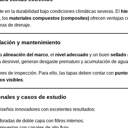
te en la durabilidad bajo condiciones climáticas severas. El
hie
, los
materiales compuestos (composites)
ofrecen ventajas 
uras de drenaje.
alación y mantenimiento
La
alineación del marco
, el
nivel adecuado
y un buen
sellado
a desnivel, generan desgaste prematuro y acumulación de agua
ores de inspección. Para ello, las tapas deben contar con
punto
s visibles
.
onales y casos de estudio
seños innovadores con excelentes resultados:
foradas de doble capa con filtros internos.
puestas con canales de alto flujo.