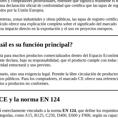
ores y compradores profesionales, entender qué significa realmente e
na declaración oficial de conformidad que certifica que las tapas de reg
cidos por la Unión Europea.
eteras, zonas industriales y obras públicas, las tapas de registro certi
tículo ofrece una explicación completa sobre el significado del marcado 
su impacto directo en la exportación y el uso en proyectos europeos.
ál es su función principal?
ria para muchos productos comercializados dentro del Espacio Económi
ante declara, bajo su responsabilidad, que el producto cumple con todas 
idad estructural y uso previsto.
ario, sino una exigencia legal. Permite la libre circulación de producto
ctos públicos. Para los compradores, el marcado CE ofrece una referenc
ados a productos no conformes.
 CE y la norma EN 124
stá estrechamente vinculado a la norma
EN 124
, que define los requisito
s categorías, como A15, B125, C250, D400, E600 y F900, según su capaci