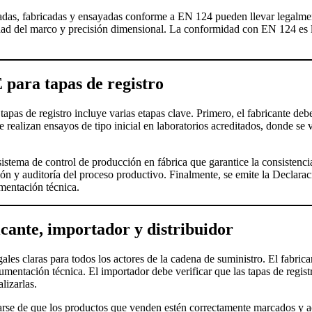
eñadas, fabricadas y ensayadas conforme a EN 124 pueden llevar legalm
bilidad del marco y precisión dimensional. La conformidad con EN 124 es l
 para tapas de registro
apas de registro incluye varias etapas clave. Primero, el fabricante deb
 realizan ensayos de tipo inicial en laboratorios acreditados, donde se 
stema de control de producción en fábrica que garantice la consistenci
ión y auditoría del proceso productivo. Finalmente, se emite la Declara
mentación técnica.
icante, importador y distribuidor
es claras para todos los actores de la cadena de suministro. El fabrica
mentación técnica. El importador debe verificar que las tapas de regist
lizarlas.
urarse de que los productos que venden estén correctamente marcados 