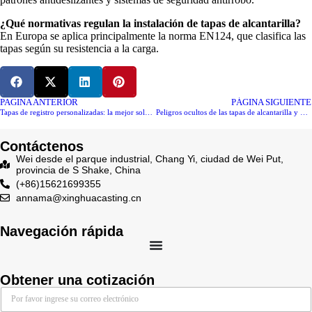
¿Qué normativas regulan la instalación de tapas de alcantarilla?
En Europa se aplica principalmente la norma EN124, que clasifica las
tapas según su resistencia a la carga.
PAGINA ANTERIOR
PÁGINA SIGUIENTE
Tapas de registro personalizadas: la mejor solución para satisfacer diferentes necesidades de ingeniería
Peligros ocultos de las tapas de alcantarilla y medidas de emergencia
Contáctenos
Wei desde el parque industrial, Chang Yi, ciudad de Wei Put,
provincia de S Shake, China
(+86)15621699355
annama@xinghuacasting.cn
Navegación rápida
Obtener una cotización
E
E
m
m