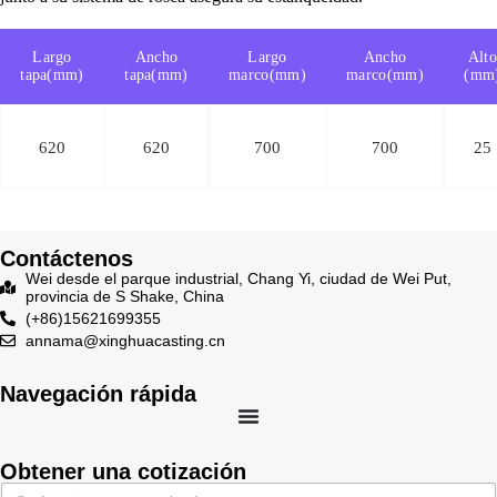
Largo
Ancho
Largo
Ancho
Alt
tapa(mm)
tapa(mm)
marco(mm)
marco(mm)
(mm
620
620
700
700
25
Contáctenos
Wei desde el parque industrial, Chang Yi, ciudad de Wei Put,
provincia de S Shake, China
(+86)15621699355
annama@xinghuacasting.cn
Navegación rápida
Obtener una cotización
E
E
*